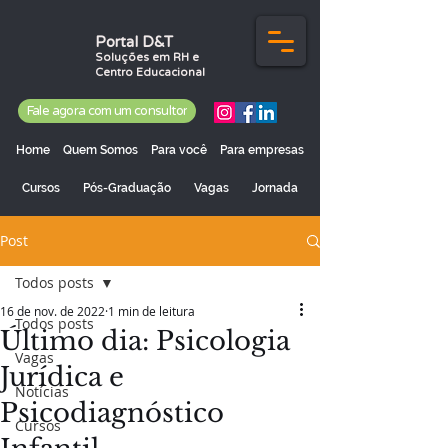
Portal D&T
Soluções em RH e
Centro Educacional
Fale agora com um consultor
Home
Quem Somos
Para você
Para empresas
Cursos
Pós-Graduação
Vagas
Jornada
Post
Todos posts
16 de nov. de 2022
1 min de leitura
Todos posts
Último dia: Psicologia
Vagas
Jurídica e
Notícias
Psicodiagnóstico
Cursos