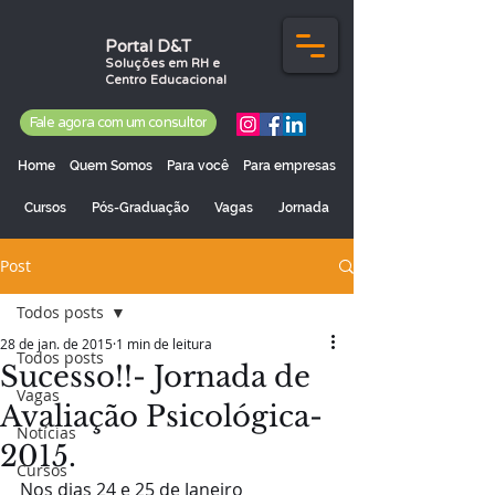
Portal D&T
Soluções em RH e
Centro Educacional
Fale agora com um consultor
Home
Quem Somos
Para você
Para empresas
Cursos
Pós-Graduação
Vagas
Jornada
Post
Todos posts
28 de jan. de 2015
1 min de leitura
Todos posts
Sucesso!!- Jornada de
Vagas
Avaliação Psicológica-
Notícias
2015.
Cursos
Nos dias 24 e 25 de Janeiro 