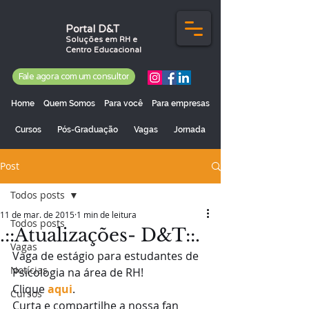
Portal D&T
Soluções em RH e
Centro Educacional
Fale agora com um consultor
Home
Quem Somos
Para você
Para empresas
Cursos
Pós-Graduação
Vagas
Jornada
Post
Todos posts
11 de mar. de 2015
1 min de leitura
Todos posts
.::Atualizações- D&T::.
Vagas
Vaga de estágio para estudantes de 
Notícias
Psicologia na área de RH! 
Clique 
aqui
. 
Cursos
Curta e compartilhe a nossa fan 