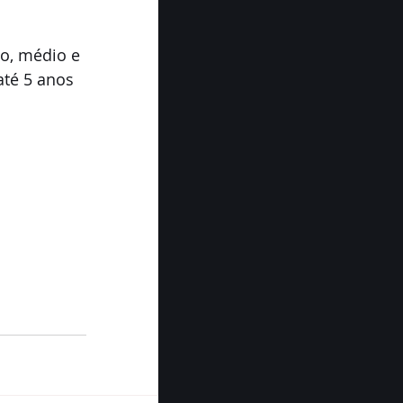
o, médio e 
até 5 anos 