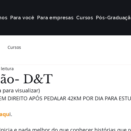
mos
Para você
Para empresas
Cursos
Pós-Graduaçã
Cursos
 leitura
ção- D&T
 para visualizar) 
EM DIREITO APÓS PEDALAR 42KM POR DIA PARA EST
 aqu
i. 
nicia e nada melhor do que conhecer histórias que 