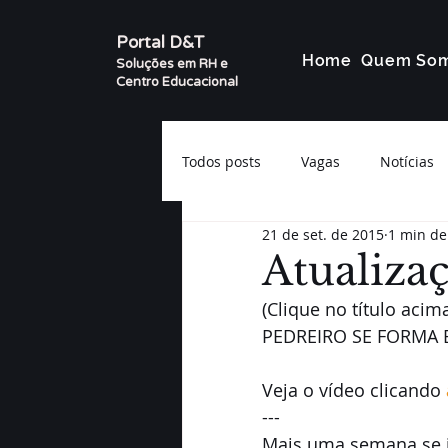
Portal D&T
Home
Quem So
Soluções em RH e
Centro Educacional
Todos posts
Vagas
Notícias
21 de set. de 2015
1 min de
Atualiza
(Clique no título acima
PEDREIRO SE FORMA 
Veja o vídeo clicando
--- 
Mais uma semana se i