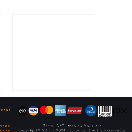
ê
resas
idade
Portal D&T 18207501/0001-09
bolso
Copyright© 2013 - 2024 -Todos os Direitos Reservados