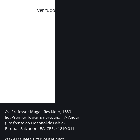
Ver tudo
Av. Professor Magalhães Neto, 1550
Ed. Premier Tower Empresarial- 7º Andar
(Em frente ao Hospital da Bahia)
Pituba - Salvador - BA, CEP: 41810-011
(71) 4141-6668 |
(71) 98616-2602