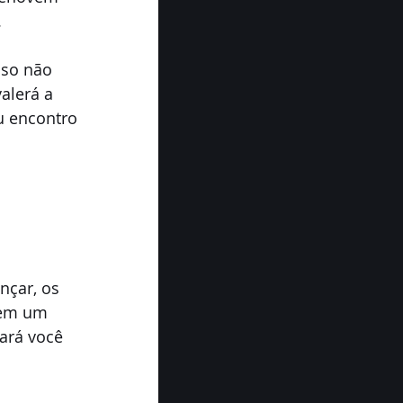
.
sso não 
alerá a 
u encontro 
nçar, os 
 em um 
ará você 