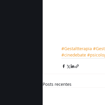
#Gestaltterapia
#Gest
#cinedebate
#psicolo
Posts recentes