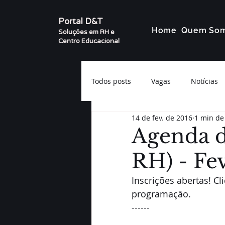
Portal D&T
Home
Quem So
Soluções em RH e
Centro Educacional
Todos posts
Vagas
Notícias
14 de fev. de 2016
1 min de 
Agenda d
RH) - Fe
Inscrições abertas! Cl
programação. 
------