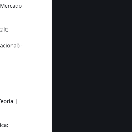
 Mercado 
alt;
cional) - 
eoria | 
ica;