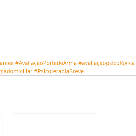
antes
#AvaliaçãoPortedeArma
#avaliaçãopsicológica
giadomiciliar
#PsicoterapiaBreve