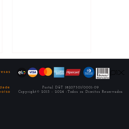
ê
resas
idade
Portal D&T 18207501/0001-09
bolso
Copyright© 2013 - 2024 -Todos os Direitos Reservados
✅ Cursos 2026.1:
Psicologia e RH
(SSA/Ba)