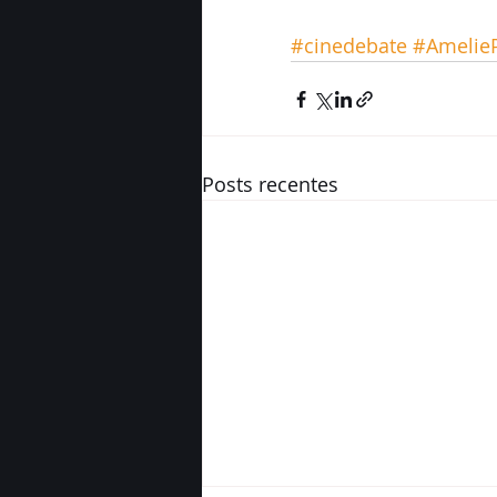
#cinedebate
#Amelie
Posts recentes