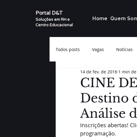
Portal D&T
Home
Quem So
Soluções em RH e
Centro Educacional
Todos posts
Vagas
Notícias
14 de fev. de 2016
1 min de 
CINE DE
Destino 
Análise d
Inscrições abertas! Cl
programação.