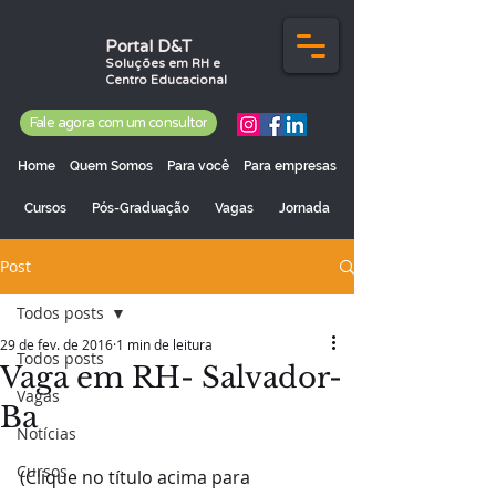
Portal D&T
Soluções em RH e
Centro Educacional
Fale agora com um consultor
Home
Quem Somos
Para você
Para empresas
Cursos
Pós-Graduação
Vagas
Jornada
Post
Todos posts
29 de fev. de 2016
1 min de leitura
Todos posts
Vaga em RH- Salvador-
Vagas
Ba
Notícias
Cursos
(Clique no título acima para 