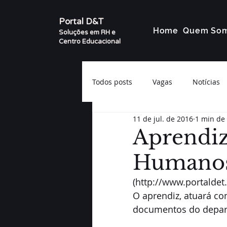
Portal D&T
Home
Quem So
Soluções em RH e
Centro Educacional
Todos posts
Vagas
Notícias
11 de jul. de 2016
1 min de 
Aprendiz
Humano
(http://www.portaldet
O aprendiz, atuará co
documentos do depart