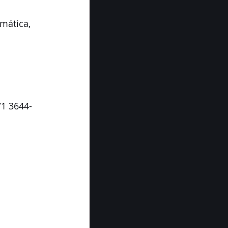
mática, 
71 3644-