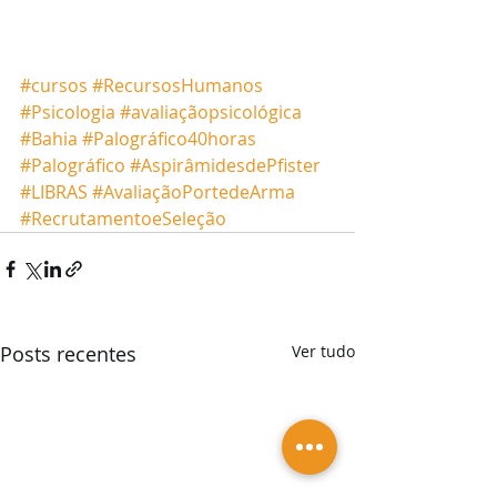
#cursos
#RecursosHumanos
#Psicologia
#avaliaçãopsicológica
#Bahia
#Palográfico40horas
#Palográfico
#AspirâmidesdePfister
#LIBRAS
#AvaliaçãoPortedeArma
#RecrutamentoeSeleção
Posts recentes
Ver tudo