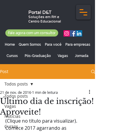
Portal D&T
Soluções em RH e
Centro Educacional
Fale agora com um consultor
Home
Quem Somos
Para você
Para empresas
Cursos
Pós-Graduação
Vagas
Jornada
Post
Todos posts
21 de nov. de 2016
1 min de leitura
Todos posts
Último dia de inscrição!
Vagas
Aproveite!
Notícias
(Clique no título para visualizar).  
Cursos
Comece 2017 agarrando as 