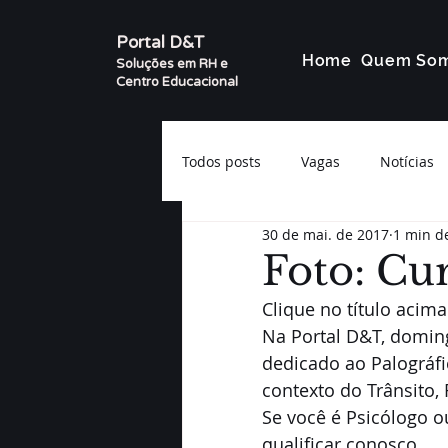
Portal D&T
Home
Quem So
Soluções em RH e
Centro Educacional
Todos posts
Vagas
Notícias
30 de mai. de 2017
1 min de
Foto: Cur
Clique no título acima pa
Na Portal D&T, doming
dedicado ao Palográfi
contexto do Trânsito, 
Se você é Psicólogo o
qualificar conosco.