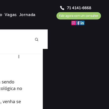
71 4141-6668
o
Vagas
Jornada
Fale agora com um consultor
á sendo 
cológica no 
, venha se 