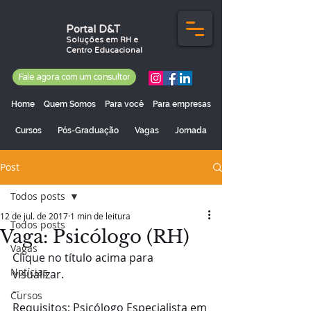
Portal D&T
Soluções em RH e
Centro Educacional
Fale agora com um consultor
Home
Quem Somos
Para você
Para empresas
Cursos
Pós-Graduação
Vagas
Jornada
Post
Todos posts
12 de jul. de 2017
1 min de leitura
Todos posts
Vaga: Psicólogo (RH)
Vagas
Clique no título acima para 
Notícias
visualizar.  
--
Cursos
Requisitos: Psicólogo Especialista em 