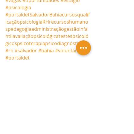
#vagas
#oportunidades
#estágio
#psicologia
#portaldetSalvadorBahiacursosqualif
icaçãopsicologiaRHrecursoshumano
spedagogiaadministraçãogestãoinfa
ntilavaliaçãopsicológicatestespsicoló
gicospsicoterapiapsicodiagnóstico
#rh
#salvador
#bahia
#voluntário
#portaldet
Vagas
Posts recentes
Ver tudo