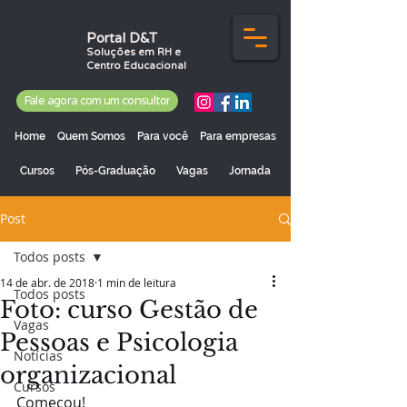
Portal D&T
Soluções em RH e
Centro Educacional
Fale agora com um consultor
Home
Quem Somos
Para você
Para empresas
Cursos
Pós-Graduação
Vagas
Jornada
Post
Todos posts
14 de abr. de 2018
1 min de leitura
Todos posts
Foto: curso Gestão de
Vagas
Pessoas e Psicologia
Notícias
organizacional
Cursos
Começou!