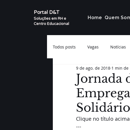
Portal D&T
Home
Quem So
Soluções em RH e
Centro Educacional
Todos posts
Vagas
Notícias
9 de ago. de 2018
1 min de 
Jornada d
Empregab
Solidário
Clique no título acima 
---