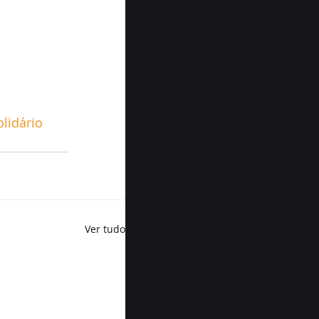
lidário
Ver tudo