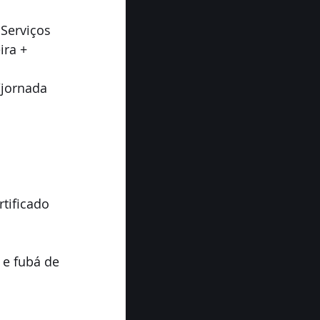
Serviços 
ira + 
/jornada
tificado 
 e fubá de 