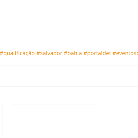
#qualificação
#salvador
#bahia
#portaldet
#eventoso