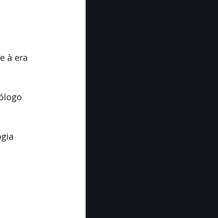
e à era 
ólogo 
ogia