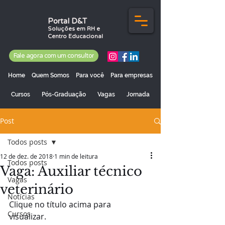
Portal D&T
Soluções em RH e
Centro Educacional
Fale agora com um consultor
Home
Quem Somos
Para você
Para empresas
Cursos
Pós-Graduação
Vagas
Jornada
Post
Todos posts
12 de dez. de 2018
1 min de leitura
Todos posts
Vaga: Auxiliar técnico
Vagas
veterinário
Notícias
Clique no título acima para 
Cursos
visualizar.   