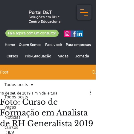
Portal D&T
Soluções em RH e
Centro Educacional
Fale agora com um consultor
Home
Quem Somos
Para você
Para empresas
Cursos
Pós-Graduação
Vagas
Jornada
Post
Todos posts
19 de set. de 2019
1 min de leitura
Todos posts
Foto: Curso de
Vagas
Formação em Analista
Notícias
de RH Generalista 2019
Cursos
Olá!