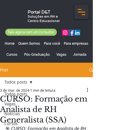
Portal D&T
Soluções em RH e
Centro Educacional
Fale agora com um consultor
Home
Quem Somos
Para você
Para empresas
Cursos
Pós-Graduação
Vagas
Jornada
Post
Todos posts
3 de mar. de 2024
1 min de leitura
Todos posts
CURSO: Formação em
Vagas
Analista de RH
Notícias
Generalista (SSA)
Cursos
🎯 
CURSO: Formação em Analista de RH 