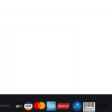
ê
resas