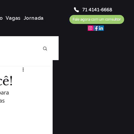
71 4141-6668
o
Vagas
Jornada
Fale agora com um consultor
cê!
para 
as 