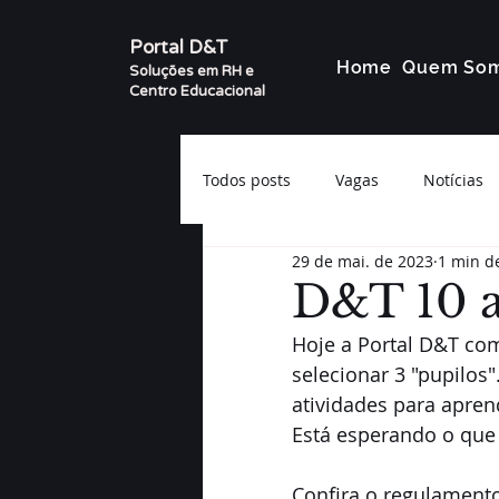
Portal D&T
Home
Quem So
Soluções em RH e
Centro Educacional
Todos posts
Vagas
Notícias
29 de mai. de 2023
1 min de
D&T 10 a
Hoje a Portal D&T com
selecionar 3 "pupilo
atividades para aprend
Está esperando o que 
Confira o regulament