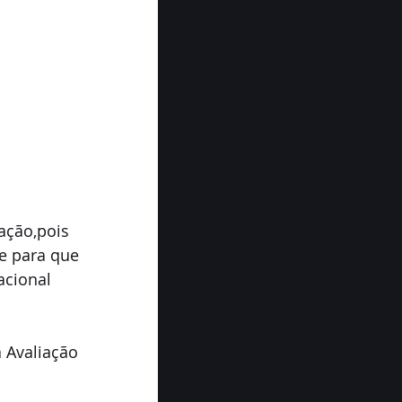
ação,pois 
e para que 
acional 
 Avaliação 