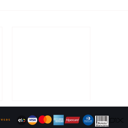
ê
resas