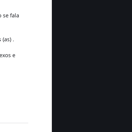
 se fala 
(as) .
exos e 