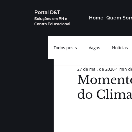
Portal D&T
Home
Quem So
Soluções em RH e
Centro Educacional
Todos posts
Vagas
Notícias
27 de mai. de 2020
1 min de
Momento 
do Clima