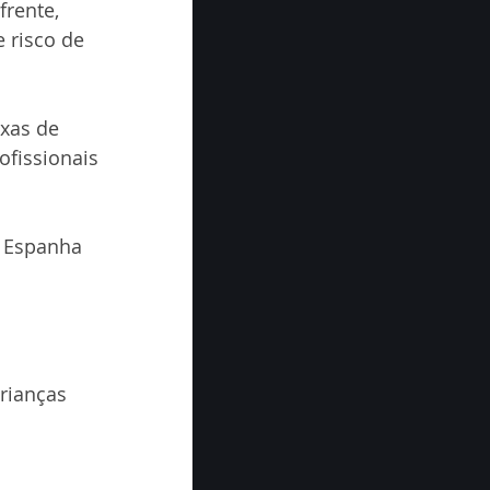
rente, 
 risco de 
xas de 
ofissionais 
a Espanha 
rianças 