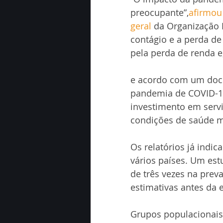
preocupante”,
afirmou
geral
da Organização 
contágio e a perda d
pela perda de renda e
e acordo com um docu
pandemia de COVID-19
investimento em serv
condições de saúde m
Os relatórios já ind
vários países. Um est
de três vezes na pre
estimativas antes da 
Grupos populacionais 