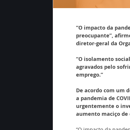
“O impacto da pand
preocupante”, afirm
diretor-geral da Or
“O isolamento socia
agravados pelo sofr
emprego.”
De acordo com um do
a pandemia de COVID
urgentemente o inve
aumento maciço de 
“O impacto da pandem