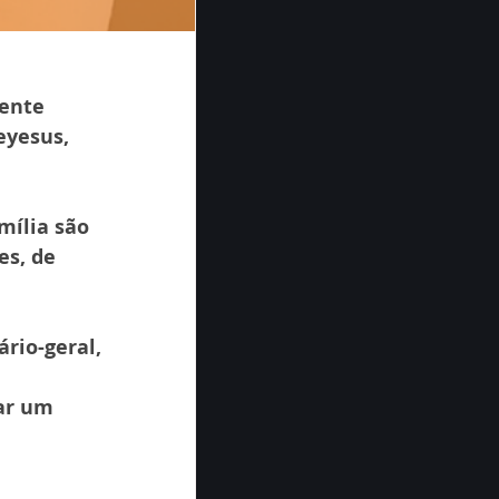
ente 
eyesus, 
mília são 
s, de 
io-geral, 
ar um 