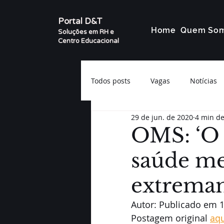
Portal D&T
Home
Quem So
Soluções em RH e
Centro Educacional
Todos posts
Vagas
Notícias
29 de jun. de 2020
4 min de
OMS: ‘O 
saúde men
extremam
Autor: 
Publicado em 1
Postagem original 
aqu