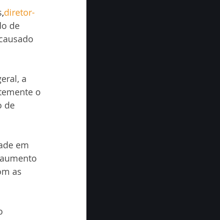
s
,
diretor-
do de 
 causado 
ral, a 
temente o 
 de 
dade em 
m aumento 
om as 
o 