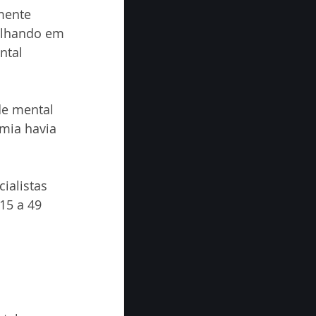
mente 
alhando em 
ntal 
de mental 
mia havia 
alistas 
15 a 49 