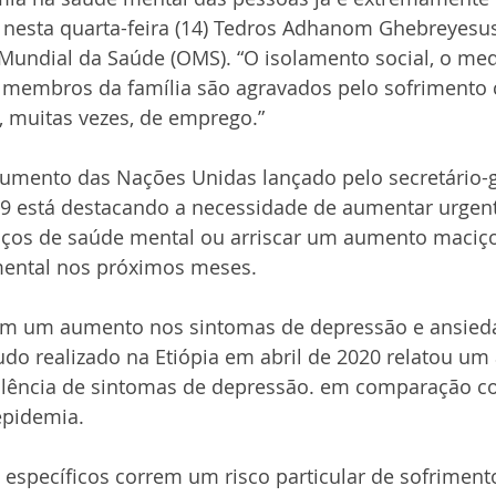
nesta quarta-feira (14) Tedros Adhanom Ghebreyesu
Mundial da Saúde (OMS). “O isolamento social, o me
e membros da família são agravados pelo sofrimento
, muitas vezes, de emprego.”
mento das Nações Unidas lançado pelo secretário-ge
 está destacando a necessidade de aumentar urgen
iços de saúde mental ou arriscar um aumento maciço
ental nos próximos meses.
icam um aumento nos sintomas de depressão e ansie
udo realizado na Etiópia em abril de 2020 relatou u
valência de sintomas de depressão. em comparação c
epidemia.
específicos correm um risco particular de sofriment