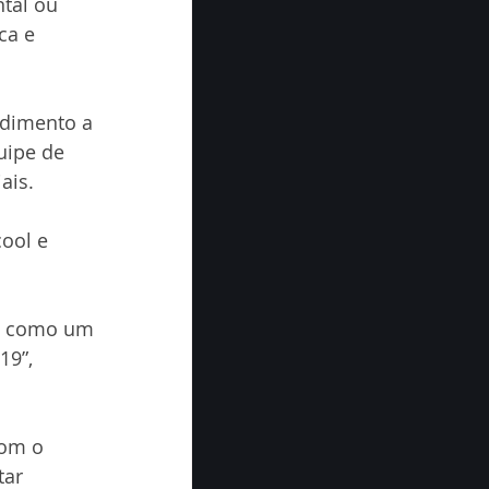
tal ou 
ca e 
ndimento a 
uipe de 
ais.
ool e 
as como um 
9”, 
com o 
ar 