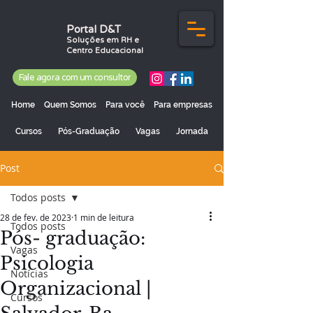
Portal D&T
Soluções em RH e
Centro Educacional
Fale agora com um consultor
Home
Quem Somos
Para você
Para empresas
Cursos
Pós-Graduação
Vagas
Jornada
Post
Todos posts
28 de fev. de 2023
1 min de leitura
Todos posts
Pós- graduação:
Vagas
Psicologia
Notícias
Organizacional |
Cursos