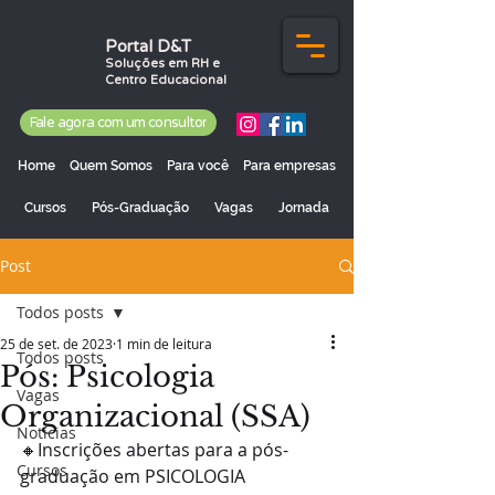
Portal D&T
Soluções em RH e
Centro Educacional
Fale agora com um consultor
Home
Quem Somos
Para você
Para empresas
Cursos
Pós-Graduação
Vagas
Jornada
Post
Todos posts
25 de set. de 2023
1 min de leitura
Todos posts
Pós: Psicologia
Vagas
Organizacional (SSA)
Notícias
🔸️Inscrições abertas para a pós-
Cursos
graduação em PSICOLOGIA 