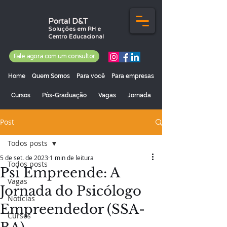
Portal D&T
Soluções em RH e
Centro Educacional
Fale agora com um consultor
Home
Quem Somos
Para você
Para empresas
Cursos
Pós-Graduação
Vagas
Jornada
Post
Todos posts
5 de set. de 2023
1 min de leitura
Todos posts
Psi Empreende: A
Vagas
Jornada do Psicólogo
Notícias
Empreendedor (SSA-
Cursos