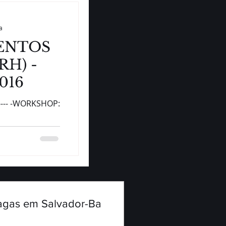
a
ENTOS
RH) -
016
a Perspectiva
agas em Salvador-Ba