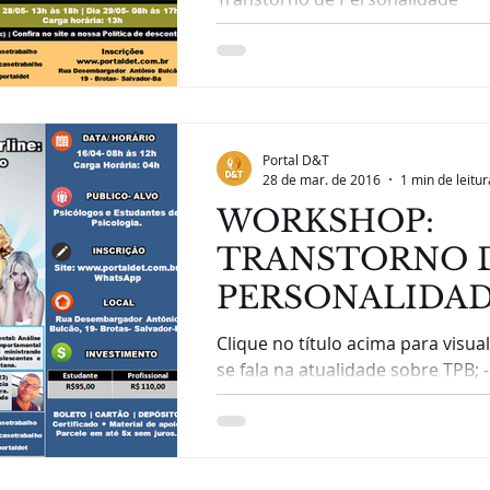
Borderline- Manejo Clínico sob 
do...
Portal D&T
28 de mar. de 2016
1 min de leitur
WORKSHOP:
TRANSTORNO 
PERSONALIDA
BORDERLINE: 
Clique no título acima para visualizar. --
CLÍNICO SOB A
se fala na atualidade sobre TPB; -Os critérios
diagnósticos; -Sinais e Sintomas 
PERSPECTIVA 
BEHAVIORISMO