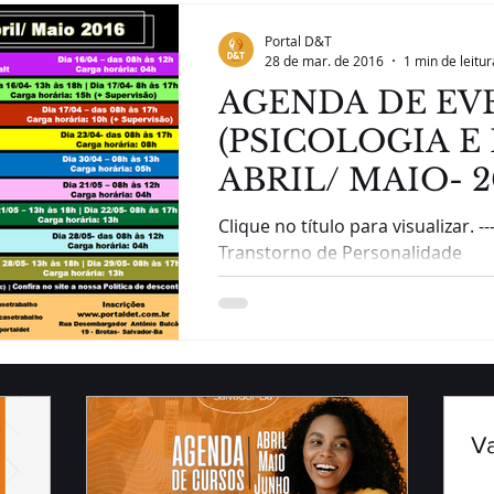
Portal D&T
28 de mar. de 2016
1 min de leitur
AGENDA DE EV
(PSICOLOGIA E 
ABRIL/ MAIO- 2
Clique no título para visualizar. ------ -WORKSHOP:
Transtorno de Personalidade
Borderline- Manejo Clínico sob 
do...
V