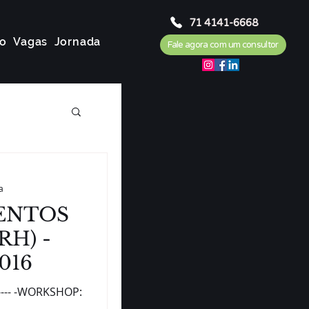
71 4141-6668
o
Vagas
Jornada
Fale agora com um consultor
a
ENTOS
RH) -
016