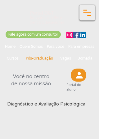
Portal D&T
Soluções em RH e
Centro Educacional
Fale agora com um consultor
Home
Quem Somos
Para você
Para empresas
Cursos
Pós-Graduação
Vagas
Jornada
Você no centro
de nossa missão
Portal do
aluno
Diagnóstico e Avaliação Psicológica