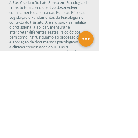
A Pós-Graduação Lato Sensu em Psicologia de
Trânsito tem como objetivo desenvolver
conhecimentos acerca das Políticas Públicas,
Legislação e Fundamentos da Psicologia no
contexto do trânsito. Além disso, visa habilitar
o profissional a aplicar, mensurar e
interpretar diferentes Testes Psicológicos,
bem como instruir quanto ao processo de
elaboração de documentos psicológicos junto
a clínicas conveniadas ao DETRAN.
O curso busca o aprimoramento da Prática
através da troca de experiências entre
Docentes e Discentes, possibilitando ao aluno
desenvolver a Ética, capacidade de Análise e o
espírito investigativo.
Onde o especialista poderá atuar: Clínicas
conveniadas ao DETRAN e na área
educacional.
Organização nos Termos da Resolução CES
01/2007 do Conselho Nacional de Educação.
Indisponível