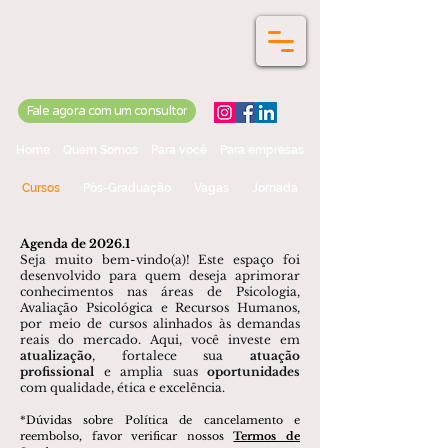
Portal D&T
Soluções em RH e
Centro Educacional
Fale agora com um consultor
Home
Quem Somos
Para você
Para empresas
Cursos
Pós-Graduação
Vagas
Jornada
Agenda de 2026.1
Seja muito bem-vindo(a)! Este espaço foi
desenvolvido para quem deseja aprimorar
conhecimentos nas áreas de Psicologia,
Avaliação Psicológica e Recursos Humanos,
por meio de cursos alinhados às demandas
reais do mercado. Aqui, você investe em
atualização
, fortalece sua
atuação
profissional
e amplia suas
oportunidades
com qualidade, ética e excelência.
*Dúvidas sobre Política de cancelamento e
reembolso, favor verificar nossos
Termos de