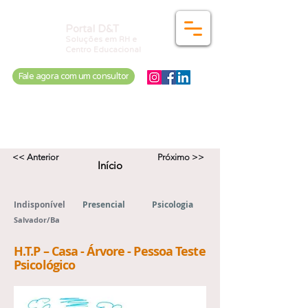
Portal D&T
Soluções em RH e
Centro Educacional
Fale agora com um consultor
Home
Quem Somos
Para você
Para empresas
Cursos
Pós-Graduação
Vagas
Jornada
<< Anterior
Próximo >>
Início
Indisponível
Presencial
Psicologia
Salvador/Ba
H.T.P – Casa - Árvore - Pessoa Teste
Psicológico