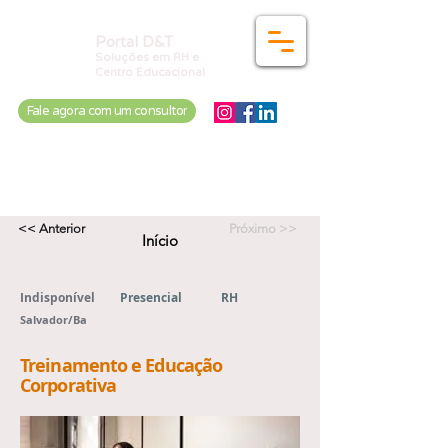
Portal D&T
Soluções em RH e
Centro Educacional
Fale agora com um consultor
Home
Quem Somos
Para você
Para empresas
Cursos
Pós-Graduação
Vagas
Jornada
<< Anterior
Próximo >>
Início
Indisponível
Presencial
RH
Salvador/Ba
Treinamento e Educação
Corporativa