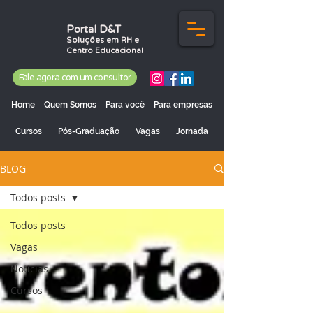
Portal D&T
Soluções em RH e
Centro Educacional
Fale agora com um consultor
Home
Quem Somos
Para você
Para empresas
Cursos
Pós-Graduação
Vagas
Jornada
BLOG
Todos posts
Todos posts
Vagas
Notícias
Cursos