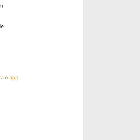
em
de
ra o app