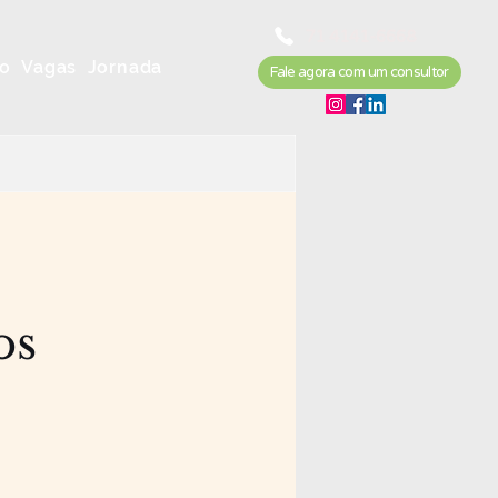
71 4141-6668
o
Vagas
Jornada
Fale agora com um consultor
os