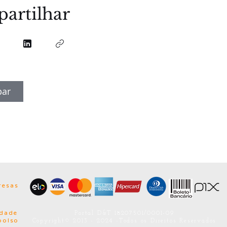
artilhar
par
ê
resas
idade
Portal D&T 18207501/0001-09
bolso
Copyright© 2013 - 2024 -Todos os Direitos Reservados