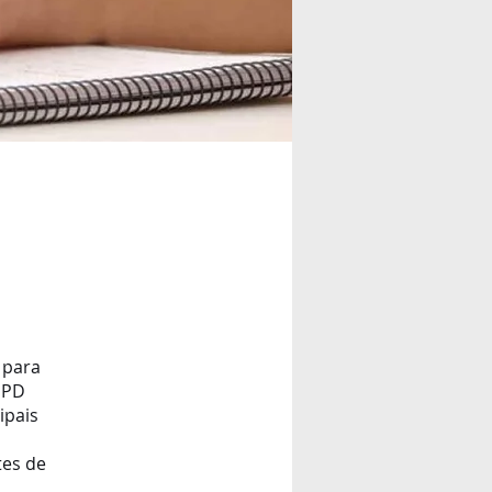
 para
GPD
ipais
tes de