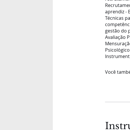
Recrutament
aprendiz - 
Técnicas p
competênci
gestão do p
Avaliação P
Mensuração 
Psicológico
Instrumento
Você també
Instr