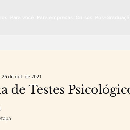
mos
Para você
Para empresas
Cursos
Pós-Graduaçã
- 26 de out. de 2021
ta de Testes Psicológic
1 etapa
1
etapa