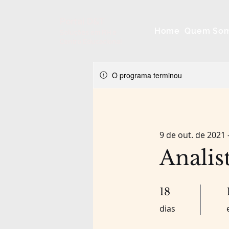
Portal D&T
Home
Quem So
Soluções em RH e
Centro Educacional
O programa terminou
9 de out. de 2021 
Analis
18 dias
18
dias