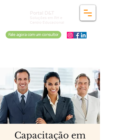
Portal D&T
Soluções em RH e
Centro Educacional
Fale agora com um consultor
Home
Quem Somos
Para você
Para empresas
Cursos
Pós-Graduação
Vagas
Jornada
Capacitação em