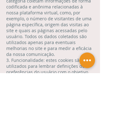
categoria coletam informações de forma
codificada e anônima relacionadas à
nossa plataforma virtual, como, por
exemplo, o número de visitantes de uma
página específica, origem das visitas ao
site e quais as páginas acessadas pelo
usuário. Todos os dados coletados são
utilizados apenas para eventuais
melhorias no site e para medir a eficácia
da nossa comunicação.
3. Funcionalidade: estes cookies são
utilizados para lembrar definições de
preferências do usuário com o objetivo
de melhorar a sua visita no nosso site,
como, por exemplo, configurações
aplicadas no layout do site ou suas
respostas para pop-ups de promoções e
cadastros -; dessa forma, não será
necessário perguntar inúmeras vezes.
4. Publicidade: utilizamos cookies com o
objetivo de criar campanhas
segmentadas e entregar anúncios de
acordo com o seu perfil de consumo na
nossa plataforma virtual.