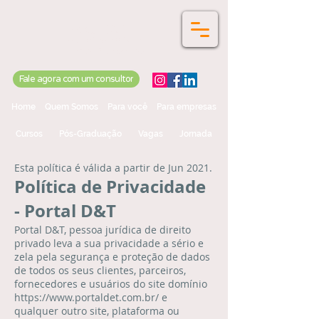
Portal D&T
Soluções em RH e
Centro Educacional
Fale agora com um consultor
Home
Quem Somos
Para você
Para empresas
Cursos
Pós-Graduação
Vagas
Jornada
Esta política é válida a partir de Jun 2021.
Política de Privacidade
- Portal D&T
Portal D&T, pessoa jurídica de direito
privado leva a sua privacidade a sério e
zela pela segurança e proteção de dados
de todos os seus clientes, parceiros,
fornecedores e usuários do site domínio
https://www.portaldet.com.br/
e
qualquer outro site, plataforma ou