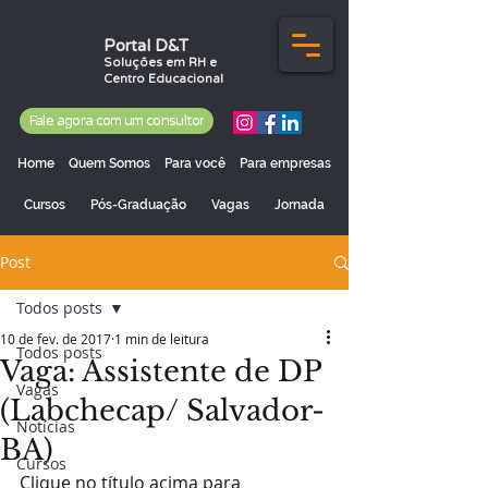
Portal D&T
Soluções em RH e
Centro Educacional
Fale agora com um consultor
Home
Quem Somos
Para você
Para empresas
Cursos
Pós-Graduação
Vagas
Jornada
Post
Todos posts
10 de fev. de 2017
1 min de leitura
Todos posts
Vaga: Assistente de DP
Vagas
(Labchecap/ Salvador-
Notícias
BA)
Cursos
Clique no título acima para 