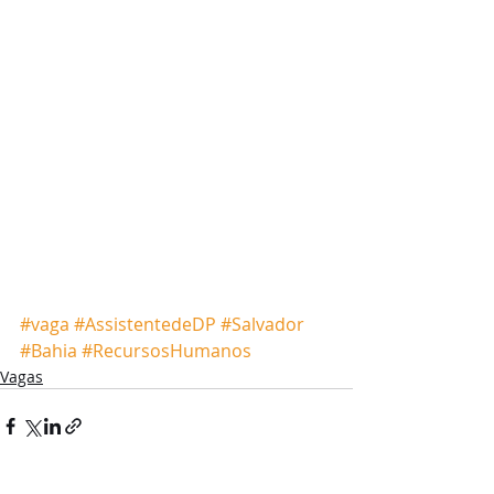
#vaga
#AssistentedeDP
#Salvador
#Bahia
#RecursosHumanos
Vagas