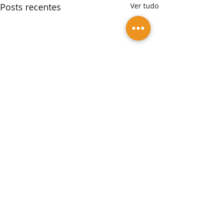
Posts recentes
Ver tudo
Vagas em Salvador-Ba
Vagas de emprego e
estágio em Salvador-Ba
Soluções para você
Soluções para