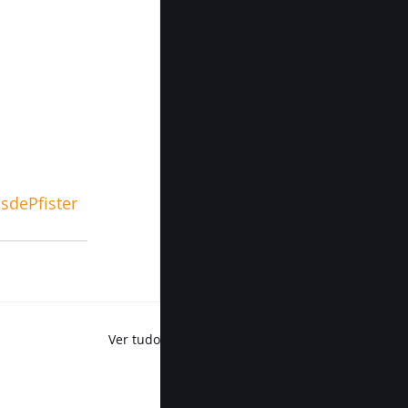
sdePfister
Ver tudo