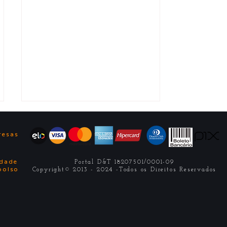
ê
resas
idade
Portal D&T 18207501/0001-09
bolso
Copyright© 2013 - 2024 -Todos os Direitos Reservados
✅ Cursos 2026.1:
Psicologia e RH
(SSA/Ba)