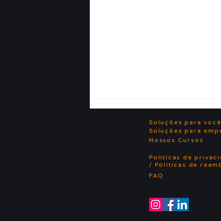
Soluções para voc
Soluções para emp
Nossos Cursos
Políticas de privac
/ Políticas de reem
FAQ
VAGA: Estágio em
Psicologia
Organizacional e