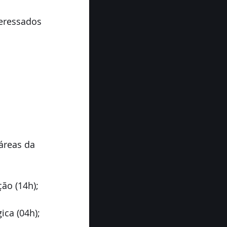
eressados 
áreas da 
ão (14h);
ica (04h);