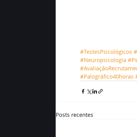
#TestesPsicológicos
#
#Neuropsicologia
#Ps
#AvaliaçãoRecrutame
#Palográfico40horas
Posts recentes