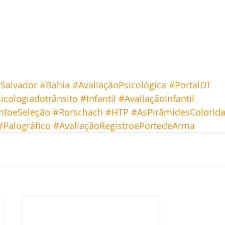
Salvador
#Bahia
#AvaliaçãoPsicológica
#PortalDT
icologiadotrânsito
#Infantil
#AvaliaçãoInfantil
ntoeSeleção
#Rorschach
#HTP
#AsPirâmidesColorida
#Palográfico
#AvaliaçãoRegistroePortedeArma