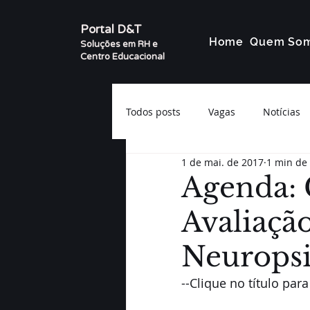
Portal D&T
Home
Quem So
Soluções em RH e
Centro Educacional
Todos posts
Vagas
Notícias
1 de mai. de 2017
1 min de 
Agenda: 
Avaliação
Neuropsi
--Clique no título para 