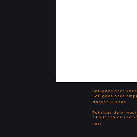
Soluções para voc
Soluções para emp
Nossos Cursos
Políticas de privac
/ Políticas de reem
FAQ
✅ Cursos 2026.1: