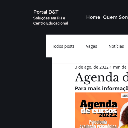
Portal D&T
Home
Quem So
Soluções em RH e
Centro Educacional
Todos posts
Vagas
Notícias
3 de ago. de 2022
1 min de 
Agenda d
Para mais informaçõe