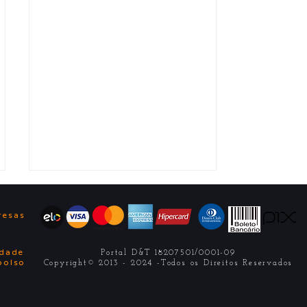
ê
resas
idade
Portal D&T 18207501/0001-09
bolso
Copyright© 2013 - 2024 -Todos os Direitos Reservados
3 bolsas de 50%: Pós-