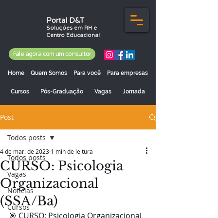
Portal D&T
Soluções em RH e
Centro Educacional
Fale agora com um consultor
Home
Quem Somos
Para você
Para empresas
Cursos
Pós-Graduação
Vagas
Jornada
Post
Todos posts
4 de mar. de 2023
1 min de leitura
Todos posts
CURSO: Psicologia
Vagas
Organizacional
Notícias
(SSA/Ba)
Cursos
🎯 CURSO: Psicologia Organizacional