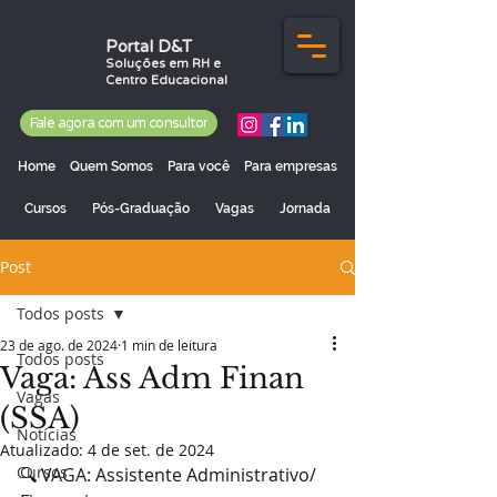
Portal D&T
Soluções em RH e
Centro Educacional
Fale agora com um consultor
Home
Quem Somos
Para você
Para empresas
Cursos
Pós-Graduação
Vagas
Jornada
Post
Todos posts
23 de ago. de 2024
1 min de leitura
Todos posts
Vaga: Ass Adm Finan
Vagas
(SSA)
Notícias
Atualizado:
4 de set. de 2024
Cursos
🔍 VAGA: Assistente Administrativo/ 