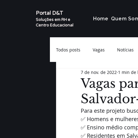
Portal D&T
Home
Quem So
Soluções em RH e
Centro Educacional
Todos posts
Vagas
Notícias
7 de nov. de 2022
1 min de 
Vagas par
Salvador
Para este projeto bu
✅ Homens e mulheres
✅ Ensino médio comp
✅ Residentes em Salv