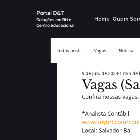
Portal D&T
Home
Quem So
Soluções em RH e
Centro Educacional
Todos posts
Vagas
Notícias
9 de jun. de 2023
1 min de 
Vagas (S
Confira nossas vagas:
*Analista Contábil
www.tinyurl.com/cont
Local: Salvador-Ba 