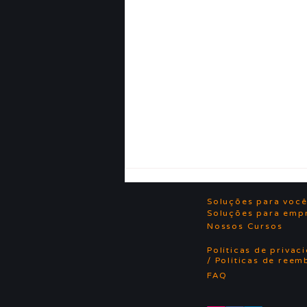
Soluções para voc
Soluções para emp
Nossos Cursos
Políticas de privac
/ Políticas de reem
FAQ
Vídeo D&T: Boas festas!