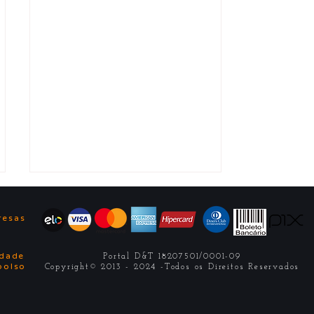
ê
resas
idade
Portal D&T 18207501/0001-09
bolso
Copyright© 2013 - 2024 -Todos os Direitos Reservados
Últimas vagas: Pós em