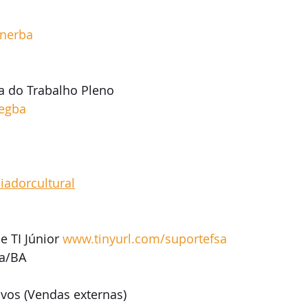
nerba
a do Trabalho Pleno
segba
adorcultural
 TI Júnior 
www.tinyurl.com/suportefsa
na/BA
os (Vendas externas)