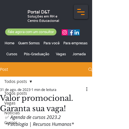
Portal D&T
Soluções em RH e
Centro Educacional
Fale agora com um consultor
Home
Quem Somos
Para você
Para empresas
Cursos
Pós-Graduação
Vagas
Jornada
Post
Todos posts
31 de ago. de 2023
1 min de leitura
Todos posts
Valor promocional.
Vagas
Garanta sua vaga!
Notícias
✅ 
Agenda de cursos 2023.2
Cursos
*Psicologia | Recursos Humanos*