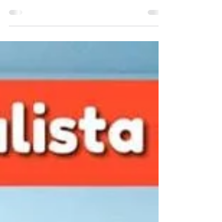
Foto: Treinamento e
Desenvolvimento
Clique no título acima para visualizar. -- E esta
foi a foto escolhida do dia 16/09! Parabéns a
todos desta turma, pois mesmo vendo o...