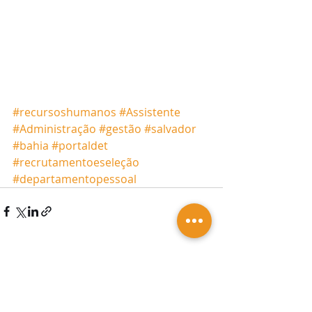
#recursoshumanos
#Assistente
#Administração
#gestão
#salvador
#bahia
#portaldet
#recrutamentoeseleção
#departamentopessoal
Posts recentes
Ver tudo